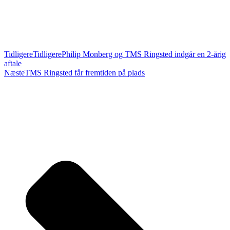
Tidligere
Tidligere
Philip Monberg og TMS Ringsted indgår en 2-årig
aftale
Næste
TMS Ringsted får fremtiden på plads