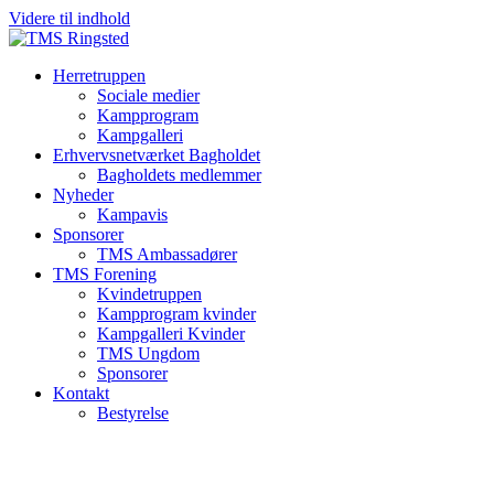
Videre til indhold
Herretruppen
Sociale medier
Kampprogram
Kampgalleri
Erhvervsnetværket Bagholdet
Bagholdets medlemmer
Nyheder
Kampavis
Sponsorer
TMS Ambassadører
TMS Forening
Kvindetruppen
Kampprogram kvinder
Kampgalleri Kvinder
TMS Ungdom
Sponsorer
Kontakt
Bestyrelse