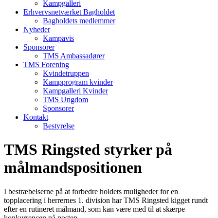
Kampgalleri
Erhvervsnetværket Bagholdet
Bagholdets medlemmer
Nyheder
Kampavis
Sponsorer
TMS Ambassadører
TMS Forening
Kvindetruppen
Kampprogram kvinder
Kampgalleri Kvinder
TMS Ungdom
Sponsorer
Kontakt
Bestyrelse
TMS Ringsted styrker på
målmandspositionen
I bestræbelserne på at forbedre holdets muligheder for en
topplacering i herrernes 1. division har TMS Ringsted kigget rundt
efter en rutineret målmand, som kan være med til at skærpe
konkurrencen på posten.