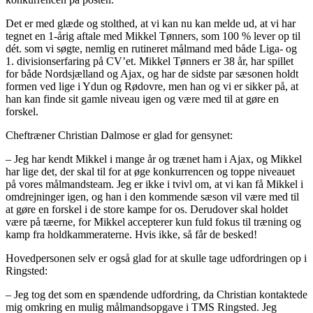
Det er med glæde og stolthed, at vi kan nu kan melde ud, at vi har
tegnet en 1-årig aftale med Mikkel Tønners, som 100 % lever op til
dét. som vi søgte, nemlig en rutineret målmand med både Liga- og
1. divisionserfaring på CV’et. Mikkel Tønners er 38 år, har spillet
for både Nordsjælland og Ajax, og har de sidste par sæsonen holdt
formen ved lige i Ydun og Rødovre, men han og vi er sikker på, at
han kan finde sit gamle niveau igen og være med til at gøre en
forskel.
Cheftræner Christian Dalmose er glad for gensynet:
– Jeg har kendt Mikkel i mange år og trænet ham i Ajax, og Mikkel
har lige det, der skal til for at øge konkurrencen og toppe niveauet
på vores målmandsteam. Jeg er ikke i tvivl om, at vi kan få Mikkel i
omdrejninger igen, og han i den kommende sæson vil være med til
at gøre en forskel i de store kampe for os. Derudover skal holdet
være på tæerne, for Mikkel accepterer kun fuld fokus til træning og
kamp fra holdkammeraterne. Hvis ikke, så får de besked!
Hovedpersonen selv er også glad for at skulle tage udfordringen op i
Ringsted:
– Jeg tog det som en spændende udfordring, da Christian kontaktede
mig omkring en mulig målmandsopgave i TMS Ringsted. Jeg