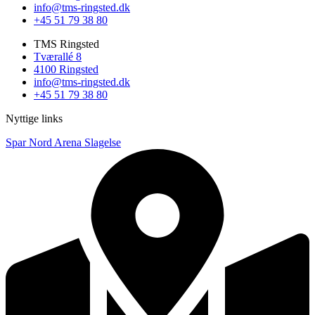
info@tms-ringsted.dk
+45 51 79 38 80
TMS Ringsted
Tværallé 8
4100 Ringsted
info@tms-ringsted.dk
+45 51 79 38 80
Nyttige links
Spar Nord Arena Slagelse