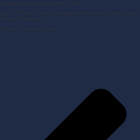
herretruppen, når de bliver præsenteret kl. 20.00.
Og fra kl. 18-20 kan du se, om du kan passere Mikkel Tønners og Frederik Andersson
i målet ved Fysikkens stand.
Så mød op til sjov aften på Torvet.