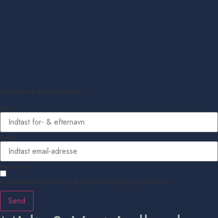
Næste
Få seneste nyt fra TMS Ringsted
Navn
E-mail
Meddelelse
Jeg samtykker til behandling af mine personoplysninger som nævnt i
privatlivspolitikken
.
Send