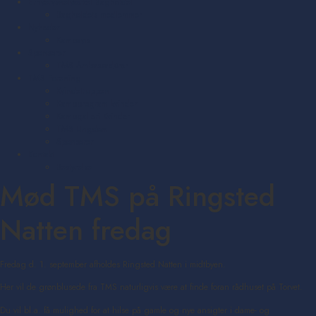
Erhvervsnetværket Bagholdet
Bagholdets medlemmer
Nyheder
Kampavis
Sponsorer
TMS Ambassadører
TMS Forening
Kvindetruppen
Kampprogram kvinder
Kampgalleri Kvinder
TMS Ungdom
Sponsorer
Kontakt
Bestyrelse
Mød TMS på Ringsted
Natten fredag
Fredag d. 1. september afholdes Ringsted Natten i midtbyen.
Her vil de grønblusede fra TMS naturligvis være at finde foran rådhuset på Torvet.
Du vil bl.a. få mulighed for at hilse på gamle og nye ansigter i dame- og