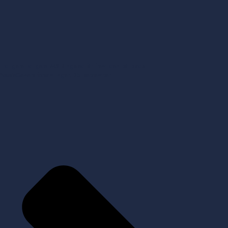
Tidligere
Tidligere
TMS Ringsted får fremtiden på plads
Næste
Generalforsamlinger, 25. september