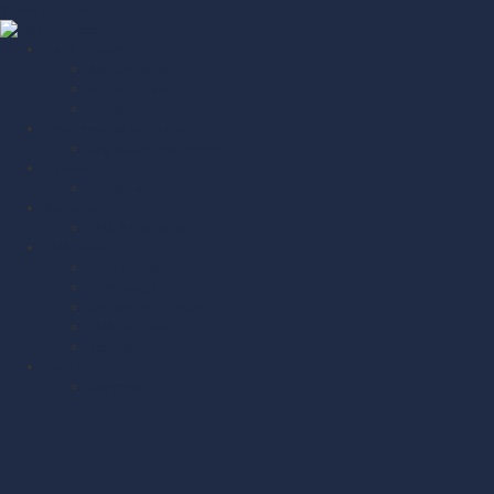
Videre til indhold
Herretruppen
Sociale medier
Kampprogram
Kampgalleri
Erhvervsnetværket Bagholdet
Bagholdets medlemmer
Nyheder
Kampavis
Sponsorer
TMS Ambassadører
TMS Forening
Kvindetruppen
Kampprogram kvinder
Kampgalleri Kvinder
TMS Ungdom
Sponsorer
Kontakt
Bestyrelse