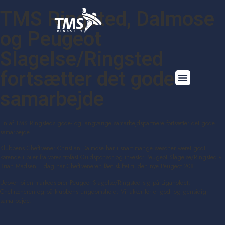
TMS Ringsted, Dalmose
og Peugeot
Slagelse/Ringsted
fortsætter det gode
samarbejde
En af TMS Ringsteds gode- og langvarige samarbejdspartnere fortsætter det gode
samarbejde.
Klubbens Cheftræner Christian Dalmose har i snart mange sæsoner været godt
kørende i biler fra vores trofast Guldsponsor og investor Peugeot Slagelse/Ringsted v.
Brian Madsen. I dag har Cheftræneren fået skiftet til den nye Peugeot 208.
Udover bilen markedsfører Peugeot Slagelse/Ringsted sig på Ligaholdet,
Cheftræneren og på klubbens ungdomshold. Vi takker for et godt og gensidigt
samarbejde.