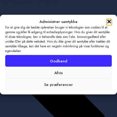
Næste
TMS-duo udtaget til U21-landsholdet
Administrer samtykke
For at give dig de bedste oplevelser bruger vi teknologier som cookies til at
gemme og/eller få adgang til enhedsoplysninger. Hvis du giver dit samtykke
til disse teknologier, kan vi behandle data som f.eks. browsingadfærd eller
unikke ID'er på dette websted. Hvis du ikke giver dit samtykke eller trækker dit
samtykke tilbage, kan det have en negativ indvirkning på visse funktioner og
egenskaber.
Godkend
Afvis
Se præferencer