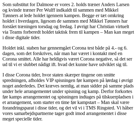
Som substitut for Dalmose er vores 2. holds træner Anders Larsen
og kvinde træner Per Wulff indkaldt til sammen med Mikkel
Tønners at lede holdet igennem kampen. Begge er tæt omkring
holdet i hverdagen, ligesom de sammen med Mikkel Tønners har
forstået træningen torsdag og fredag. I øvrigt har Christian virtuelt
via Teams forberedt holdet taktisk frem til kampen – Man kan meget
i disse digitale tider.
Holdet inkl. staben har gennemgået Corona test både på 4.- og 6.
dagen, som det forskrives, når man har været i kontakt med en
Corona smittet. Alle har heldigvis været Corona negative, så det ser
ud til vi er slubbet nådigt ift. hvad det kunne have udviklet sig til.
I disse Corona tider, hvor staten skærper tingene om smitte
spredningen, afholdes VIP spisningen før kampen på lørdag i øvrigt
noget anderledes. Det kræves nemlig, at man sidder på samme plads
under hele arrangementet under spisning og kamp. Derfor forkortes
før kamps arrangementet og spisningen indtages på tilskuerpladsen i
et arrangement, som starter en time før kampstart – Man skal være
forandringsparat i disse tider, og det vil vi i TMS Ringsted. Vi håber
vores samarbejdspartnerne tager godt imod arrangementet i disse
meget specielle tider.