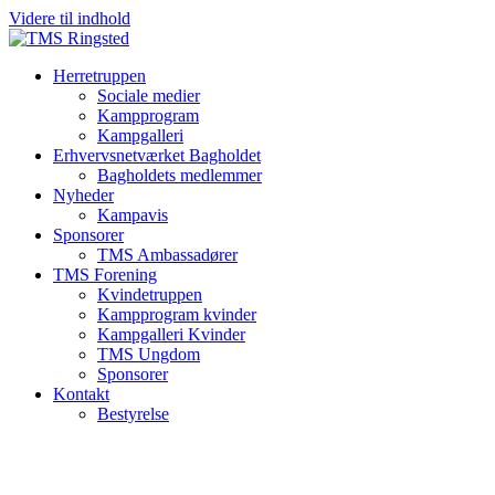
Videre til indhold
Herretruppen
Sociale medier
Kampprogram
Kampgalleri
Erhvervsnetværket Bagholdet
Bagholdets medlemmer
Nyheder
Kampavis
Sponsorer
TMS Ambassadører
TMS Forening
Kvindetruppen
Kampprogram kvinder
Kampgalleri Kvinder
TMS Ungdom
Sponsorer
Kontakt
Bestyrelse