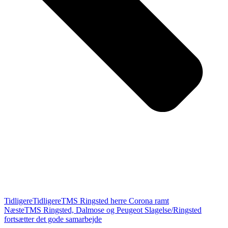
Tidligere
Tidligere
TMS Ringsted herre Corona ramt
Næste
TMS Ringsted, Dalmose og Peugeot Slagelse/Ringsted
fortsætter det gode samarbejde