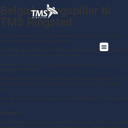
Belgisk stregspiller til
TMS Ringsted
TMS Ringsted opruster frem til den kommende sæson og har lavet en 2-årig aftale
med den belgiske landsholdsspiller Simon Ooms
Den 29-årige stregspiller kommer til TMS Ringsted fra den franske Starligue klub US
Ivry Handball, hvor han har spillet de sidste 5 sæsoner
Derudover er Simon også en vigtig brik på det belgiske landshold og har i sine 65
landskampe scoret140 mål
Cheftræner Marc Uhd har fulgt Simon i et par år og er meget begejstret for det han
har set og glæder sig til at få Simons kvaliteter i spil på det unge TMS Ringsted
hold.
Vi glæder os til at se Simon i den grønne trøje, når han tiltræder i TMS Ringsted den
1. juli 2024.
Forlængelse
I samme ombæring har vi forlænget aftalen med Anders Agger, så aftalen nu udløber
i sommeren 2025 og vi glæder os til at få glæde af Anders i yderligere en sæson.