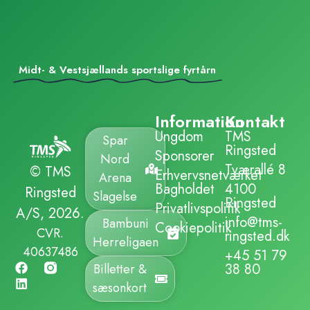
Midt- & Vestsjællands sportslige fyrtårn
Information
Kontakt
Ungdom
TMS
Spar
Ringsted
Sponsorer
Nord
Tværallé 8
© TMS
Erhvervsnetværket
Arena
Bagholdet
4100
Ringsted
Slagelse
Ringsted
Privatlivspolitik
A/S, 2026.
info@tms-
Bambuni
Cookiepolitik
CVR.
ringsted.dk
Herreligaen
40637486
+45 51 79
38 80
Billetter &
sæsonkort