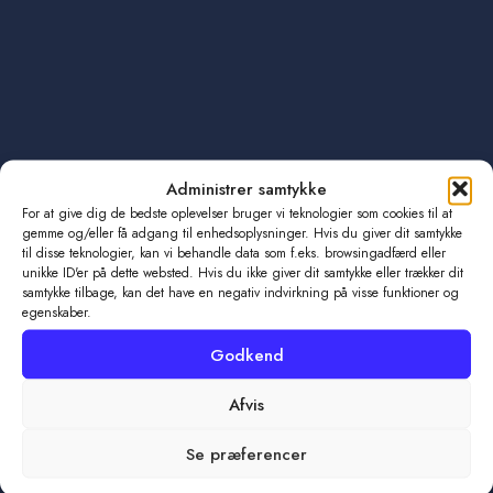
Tidligere
Fra 1. division til DM-slutspil: ”Det er vel lidt en eventyrfortælling”
Administrer samtykke
Næste
Kampoptakt: Første slutspilskamp mod Fredericia HK bliver ”sindssygt hård”
For at give dig de bedste oplevelser bruger vi teknologier som cookies til at
gemme og/eller få adgang til enhedsoplysninger. Hvis du giver dit samtykke
til disse teknologier, kan vi behandle data som f.eks. browsingadfærd eller
unikke ID'er på dette websted. Hvis du ikke giver dit samtykke eller trækker dit
samtykke tilbage, kan det have en negativ indvirkning på visse funktioner og
egenskaber.
Godkend
Afvis
Se præferencer