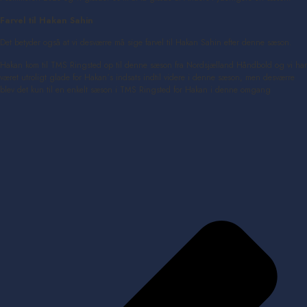
Farvel til Hakan Sahin
Det betyder også at vi desværre må sige farvel til Hakan Sahin efter denne sæson.
Hakan kom til TMS Ringsted op til denne sæson fra Nordsjælland Håndbold og vi har
været utroligt glade for Hakan´s indsats indtil videre i denne sæson, men desværre
blev det kun til en enkelt sæson i TMS Ringsted for Hakan i denne omgang