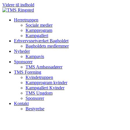
Videre til indhold
Herretruppen
Sociale medier
Kampprogram
Kampgalleri
Erhvervsnetværket Bagholdet
Bagholdets medlemmer
Nyheder
Kampavis
Sponsorer
TMS Ambassadører
TMS Forening
Kvindetruppen
Kampprogram kvinder
Kampgalleri Kvinder
TMS Ungdom
Sponsorer
Kontakt
Bestyrelse