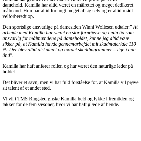
damehold. Kamilla har altid været en målrettet og meget dedikeret
målmand. Hun har altid forlangt meget af sig selv og er altid mødt
velforberedt op.
Den sportslige ansvarlige på damesiden Winni Wollesen udtaler:”
At
arbejde med Kamilla har været en stor fornøjelse og i min tid som
ansvarlig for målmændene på dameholdet, kunne jeg altid være
sikker på, at Kamilla havde gennemarbejdet mit skudmateriale 110
%. Der blev altid diskuteret og nørdet skuddiagrammer – lige i min
ånd
”.
Kamilla har haft anfører rollen og har været den naturlige leder på
holdet.
Det bliver et savn, men vi har fuld forståelse for, at Kamilla vil prøve
sit talent af et andet sted.
Vi vil i TMS Ringsted ønske Kamilla held og lykke i fremtiden og
takker for de fem sæsoner, hvor vi har haft glæde af hende.