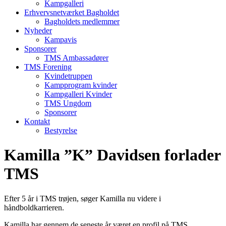
Kampgalleri
Erhvervsnetværket Bagholdet
Bagholdets medlemmer
Nyheder
Kampavis
Sponsorer
TMS Ambassadører
TMS Forening
Kvindetruppen
Kampprogram kvinder
Kampgalleri Kvinder
TMS Ungdom
Sponsorer
Kontakt
Bestyrelse
Kamilla ”K” Davidsen forlader
TMS
Efter 5 år i TMS trøjen, søger Kamilla nu videre i
håndboldkarrieren.
Kamilla har gennem de seneste år været en profil på TMS