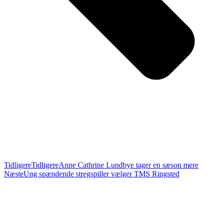
Tidligere
Tidligere
Anne Cathrine Lundbye tager en sæson mere
Næste
Ung spændende stregspiller vælger TMS Ringsted