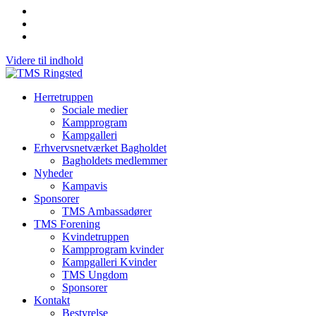
Videre til indhold
Herretruppen
Sociale medier
Kampprogram
Kampgalleri
Erhvervsnetværket Bagholdet
Bagholdets medlemmer
Nyheder
Kampavis
Sponsorer
TMS Ambassadører
TMS Forening
Kvindetruppen
Kampprogram kvinder
Kampgalleri Kvinder
TMS Ungdom
Sponsorer
Kontakt
Bestyrelse