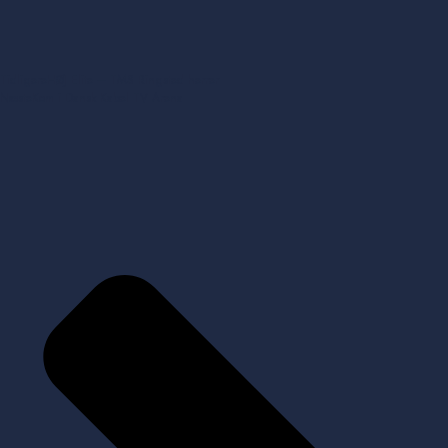
Tidligere
HØJ Elite – TMS Ringsted herrer
Næste
Kom i Dansk Kabel TV Arena