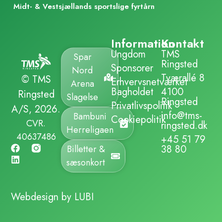
Midt- & Vestsjællands sportslige fyrtårn
Information
Kontakt
Ungdom
TMS
Spar
Ringsted
Sponsorer
Nord
Tværallé 8
© TMS
Erhvervsnetværket
Arena
Bagholdet
4100
Ringsted
Slagelse
Ringsted
Privatlivspolitik
A/S, 2026.
info@tms-
Bambuni
Cookiepolitik
CVR.
ringsted.dk
Herreligaen
40637486
+45 51 79
38 80
Billetter &
sæsonkort
Webdesign by LUBI