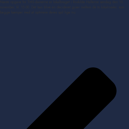
Næste opgave for TMS-damerne er lokalbraget i Roskilde Hallerne søndag den 15.
november, kl. 15.00. Det kan blive en decideret gyser mellem de to lokalrivaler, som
begge kæmper med at optimere deres spil lige nu.