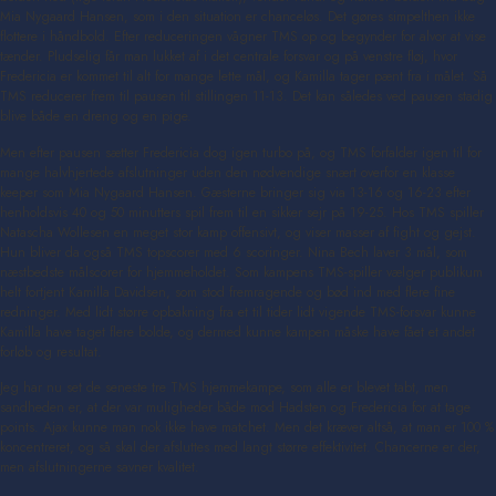
Mia Nygaard Hansen, som i den situation er chanceløs. Det gøres simpelthen ikke
flottere i håndbold. Efter reduceringen vågner TMS op og begynder for alvor at vise
tænder. Pludselig får man lukket af i det centrale forsvar og på venstre fløj, hvor
Fredericia er kommet til alt for mange lette mål, og Kamilla tager pænt fra i målet. Så
TMS reducerer frem til pausen til stillingen 11-13. Det kan således ved pausen stadig
blive både en dreng og en pige.
Men efter pausen sætter Fredericia dog igen turbo på, og TMS forfalder igen til for
mange halvhjertede afslutninger uden den nødvendige snært overfor en klasse
keeper som Mia Nygaard Hansen. Gæsterne bringer sig via 13-16 og 16-23 efter
henholdsvis 40 og 50 minutters spil frem til en sikker sejr på 19-25. Hos TMS spiller
Natascha Wollesen en meget stor kamp offensivt, og viser masser af fight og gejst.
Hun bliver da også TMS topscorer med 6 scoringer. Nina Bech laver 3 mål, som
næstbedste målscorer for hjemmeholdet. Som kampens TMS-spiller vælger publikum
helt fortjent Kamilla Davidsen, som stod fremragende og bød ind med flere fine
redninger. Med lidt større opbakning fra et til tider lidt vigende TMS-forsvar kunne
Kamilla have taget flere bolde, og dermed kunne kampen måske have fået et andet
forløb og resultat.
Jeg har nu set de seneste tre TMS hjemmekampe, som alle er blevet tabt, men
sandheden er, at der var muligheder både mod Hadsten og Fredericia for at tage
points. Ajax kunne man nok ikke have matchet. Men det kræver altså, at man er 100 %
koncentreret, og så skal der afsluttes med langt større effektivitet. Chancerne er der,
men afslutningerne savner kvalitet.