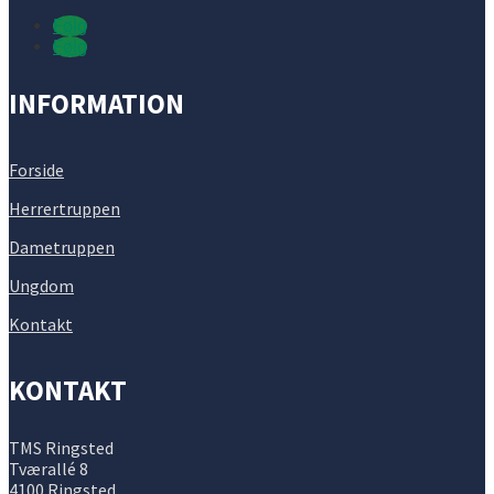
Følg
Følg
INFORMATION
Forside
Herrertruppen
Dametruppen
Ungdom
Kontakt
KONTAKT
TMS Ringsted
Tværallé 8
4100 Ringsted