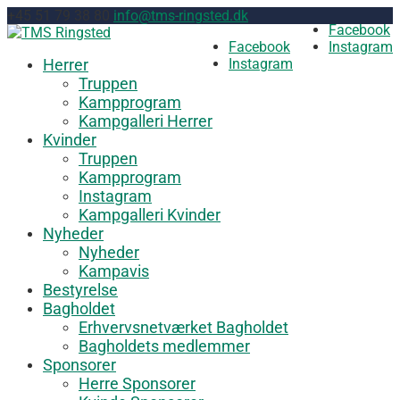
+45 51 79 38 80
info@tms-ringsted.dk
Facebook
Facebook
Instagram
Herrer
Instagram
Truppen
Kampprogram
Kampgalleri Herrer
Kvinder
Truppen
Kampprogram
Instagram
Kampgalleri Kvinder
Nyheder
Nyheder
Kampavis
Bestyrelse
Bagholdet
Erhvervsnetværket Bagholdet
Bagholdets medlemmer
Sponsorer
Herre Sponsorer