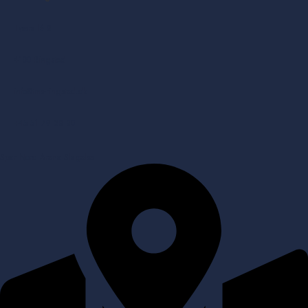
Tværallé 8
4100 Ringsted
info@tms-ringsted.dk
+45 51 79 38 80
Spar Nord Arena Slagelse