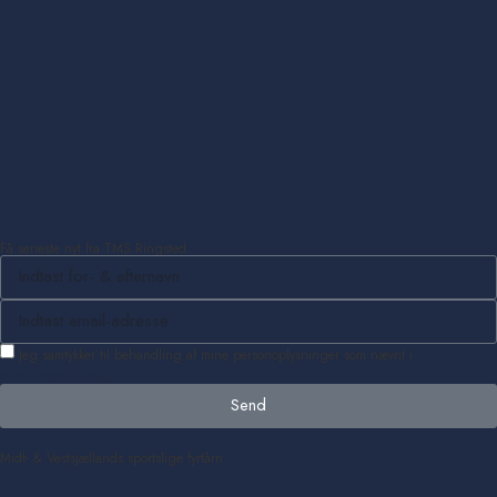
Få seneste nyt fra TMS Ringsted
Jeg samtykker til behandling af mine personoplysninger som nævnt i
privatlivspolitikken
.
Send
Midt- & Vestsjællands sportslige fyrtårn