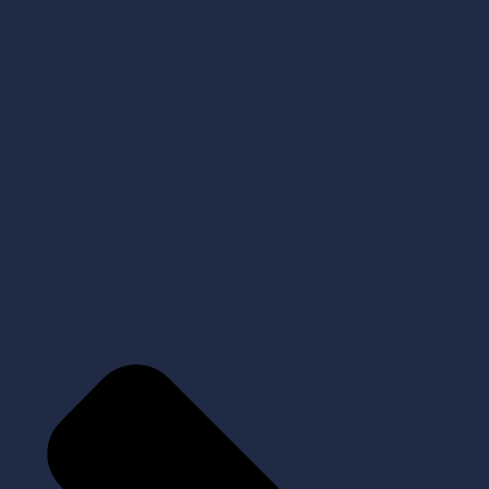
Tidligere
TMS Ringsted indgår en 2-årig aftale med Anton Bramming
Næste
Kom gratis med til TMS Ringsted træningskamp herrer liga