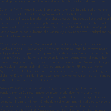
meget gerne i de følgende måneder skal sikre TMS Ringsted en forbliven i Ligaen.
Derfor har TMS Ringsted indgået i første omgang en ½ årlig aftale med en gammel
kending i håndboldmiljøet, nemlig Nikolaj Witthøft Koch-Hansen. Nikolaj er 32 år og
kan spille alle 3 bagspils pladser i angrebet og dækker ligeledes de fleste positioner i
forsvaret. Nikolaj spillede sidst i Sydhavsøerne for 1 ½ sæson siden, men har holdt
formen ved lige, så den næste periode går nu på at få håndboldtimingen på plads.
Før Sydhavsøerne hed klubberne bl.a. Malmø, Ajax, AG København, Nordsjælland og
adskillige U-landskampe.
Christian Dalmose udtaler:
”Vi har været hårdt ramt af skader, og får ikke Oliver
Klarskov tilbage til 1. februar pga. af hans hjernerystelse. Derfor har vi været nødt til
at kigge efter en supplering af truppen. Min første tanke var Nikolaj, som jeg kender
fra min AJAX-tid, han har en glimrende spilforståelse i begge ender af banen, hvor
han kan bruges på mange pladser, og bringer en masse rutine. Nikolaj kender også
store dele af truppen fra sin tid i AJAX og ungdomsårene i FIF med bl.a. Morten
Nyberg. At han ikke har spillet håndbold i de sidste 1 ½ år, er jeg ikke så bange for,
vi skal nok få gjort ham klar til en masse meget spændende kampe i februar, marts og
forhåbentlig kvalkampe til Liga derefter.”
Nikolaj Witthøft Koch-Hansen udtaler: ”
Jeg var jo sådan set gået på håndbold-
pension, men da Dalmose ringede og præsenterede ideen for mig omkring et
comeback og så i Håndbold Ligaen, kunne jeg ikke lade denne mulighed passere.
Jeg passer til dagligt mit job i håndboldens spillerforening, mit studie og selvfølgelig
min familie. I den kommende periode skal jeg for enderne til at hænge sammen,
således jeg kan hjælpe TMS Ringsted med forbliven i Ligaen, det bliver en super