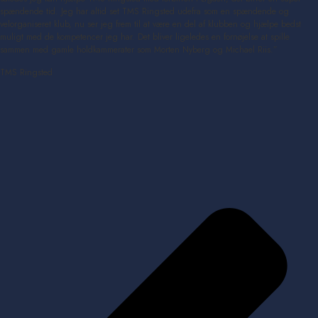
spændende tid. Jeg har altid set TMS Ringsted udefra som en spændende og
velorganiseret klub, nu ser jeg frem til at være en del af klubben og hjælpe bedst
muligt med de kompetencer jeg har. Det bliver ligeledes en fornøjelse at spille
sammen med gamle holdkammerater som Morten Nyberg og Michael Riis.”
TMS Ringsted