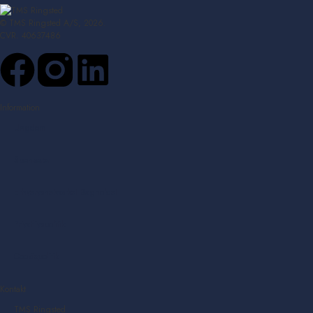
© TMS Ringsted A/S, 2026.
CVR. 40637486
Information
Ungdom
Sponsorer
Erhvervsnetværket Bagholdet
Privatlivspolitik
Cookiepolitik
Kontakt
TMS Ringsted