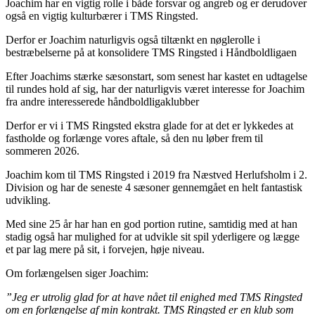
Joachim har en vigtig rolle i både forsvar og angreb og er derudover
også en vigtig kulturbærer i TMS Ringsted.
Derfor er Joachim naturligvis også tiltænkt en nøglerolle i
bestræbelserne på at konsolidere TMS Ringsted i Håndboldligaen
Efter Joachims stærke sæsonstart, som senest har kastet en udtagelse
til rundes hold af sig, har der naturligvis været interesse for Joachim
fra andre interesserede håndboldligaklubber
Derfor er vi i TMS Ringsted ekstra glade for at det er lykkedes at
fastholde og forlænge vores aftale, så den nu løber frem til
sommeren 2026.
Joachim kom til TMS Ringsted i 2019 fra Næstved Herlufsholm i 2.
Division og har de seneste 4 sæsoner gennemgået en helt fantastisk
udvikling.
Med sine 25 år har han en god portion rutine, samtidig med at han
stadig også har mulighed for at udvikle sit spil yderligere og lægge
et par lag mere på sit, i forvejen, høje niveau.
Om forlængelsen siger Joachim:
”Jeg er utrolig glad for at have nået til enighed med TMS Ringsted
om en forlængelse af min kontrakt. TMS Ringsted er en klub som