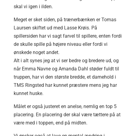
skal vi igen i ilden.
Meget er sket siden, på trænerbænken er Tomas
Laursen skiftet ud med Lasse Krøis. På
spillersiden har vi sagt farvel til spillere, enten fordi
de skulle spille på højere niveau eller fordi vi
ønskede noget andet.
Alt i alt synes jeg at vi ser bedre og bredere ud, og
når Emma Navne og Amanda Dahl støder fuldt til
truppen, har vi den største bredde, et damehold i
TMS Ringsted har kunnet præstere mens jeg har
kunnet huske.
Målet er også justeret en anelse, nemlig en top 5
placering. En placering der skal være tættere på at
være med i toppen, end på midten.
Vi ønsker også at lave en mental ændring i