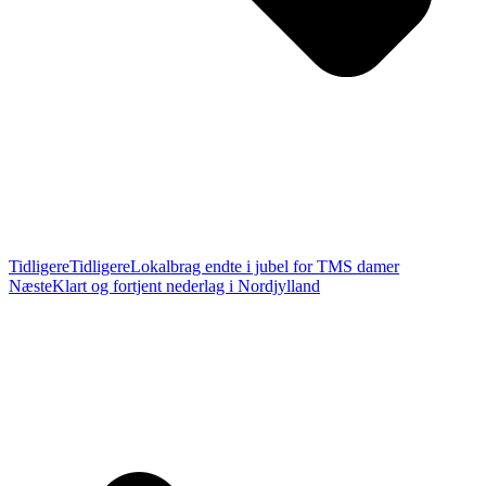
Tidligere
Tidligere
Lokalbrag endte i jubel for TMS damer
Næste
Klart og fortjent nederlag i Nordjylland