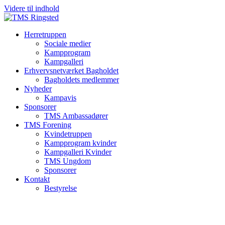
Videre til indhold
Herretruppen
Sociale medier
Kampprogram
Kampgalleri
Erhvervsnetværket Bagholdet
Bagholdets medlemmer
Nyheder
Kampavis
Sponsorer
TMS Ambassadører
TMS Forening
Kvindetruppen
Kampprogram kvinder
Kampgalleri Kvinder
TMS Ungdom
Sponsorer
Kontakt
Bestyrelse