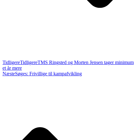
Tidligere
Tidligere
TMS Ringsted og Morten Jensen tager minimum
et år mere
Næste
Søges: Frivillige til kampafvikling