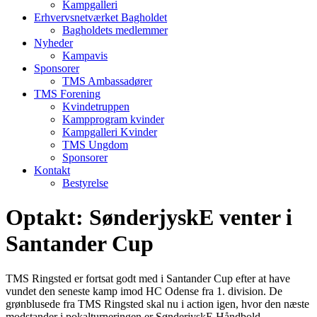
Kampgalleri
Erhvervsnetværket Bagholdet
Bagholdets medlemmer
Nyheder
Kampavis
Sponsorer
TMS Ambassadører
TMS Forening
Kvindetruppen
Kampprogram kvinder
Kampgalleri Kvinder
TMS Ungdom
Sponsorer
Kontakt
Bestyrelse
Optakt: SønderjyskE venter i
Santander Cup
TMS Ringsted er fortsat godt med i Santander Cup efter at have
vundet den seneste kamp imod HC Odense fra 1. division. De
grønblusede fra TMS Ringsted skal nu i action igen, hvor den næste
modstander i pokalturneringen er SønderjyskE Håndbold.