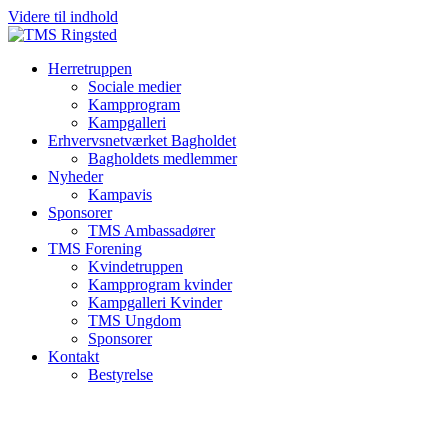
Videre til indhold
Herretruppen
Sociale medier
Kampprogram
Kampgalleri
Erhvervsnetværket Bagholdet
Bagholdets medlemmer
Nyheder
Kampavis
Sponsorer
TMS Ambassadører
TMS Forening
Kvindetruppen
Kampprogram kvinder
Kampgalleri Kvinder
TMS Ungdom
Sponsorer
Kontakt
Bestyrelse