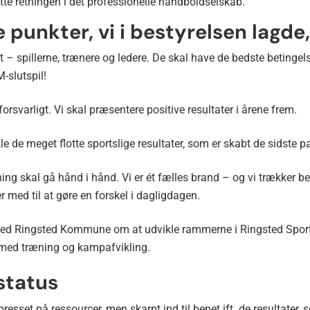
sætte retningen i det professionelle håndboldselskab.
 punkter, vi i bestyrelsen lagde,
– spillerne, trænere og ledere. De skal have de bedste betingels
-slutspil!
svarligt. Vi skal præsentere positive resultater i årene frem.
 de meget flotte sportslige resultater, som er skabt de sidste p
 skal gå hånd i hånd. Vi er ét fælles brand – og vi trækker beg
er med til at gøre en forskel i dagligdagen.
 med Ringsted Kommune om at udvikle rammerne i Ringsted Spor
 med træning og kampafvikling.
astatus
 presset på ressourcer, men skarpt ind til benet ift. de resultater,