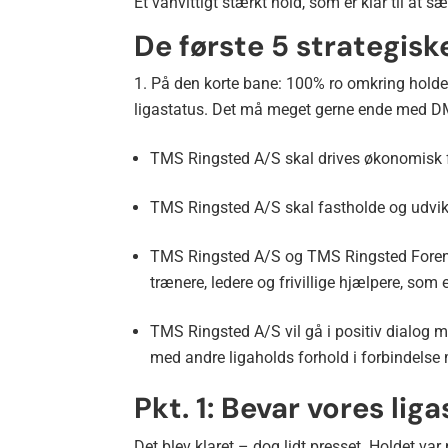
Et vanvittigt stærkt hold, som er klar til at 
De første 5 strategiske
På den korte bane: 100% ro omkring holdet 
ligastatus. Det må meget gerne ende med DM
TMS Ringsted A/S skal drives økonomisk for
TMS Ringsted A/S skal fastholde og udvikle
TMS Ringsted A/S og TMS Ringsted Forening
trænere, ledere og frivillige hjælpere, som 
TMS Ringsted A/S vil gå i positiv dialog
med andre ligaholds forhold i forbindelse
Pkt. 1: Bevar vores lig
Det blev klaret – dog lidt presset. Holdet var