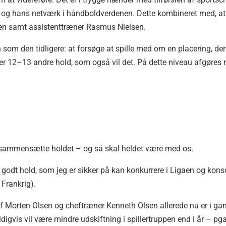
og hans netværk i håndboldverdenen. Dette kombineret med, at 
sen samt assistenttræner Rasmus Nielsen.
som den tidligere: at forsøge at spille med om en placering, der
ig er 12–13 andre hold, som også vil det. På dette niveau afgøres
at sammensætte holdet – og så skal heldet være med os.
 godt hold, som jeg er sikker på kan konkurrere i Ligaen og konso
 Frankrig).
hef Morten Olsen og cheftræner Kenneth Olsen allerede nu er i
igvis vil være mindre udskiftning i spillertruppen end i år – p