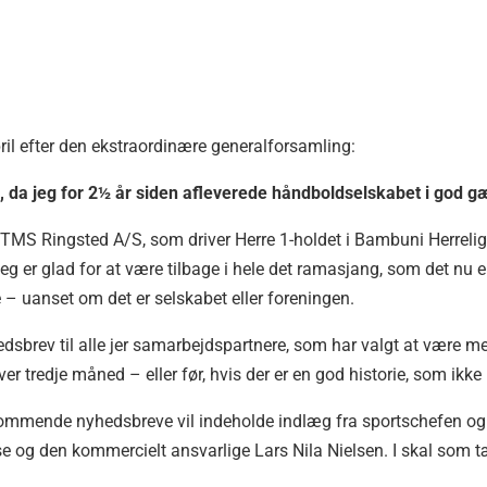
il efter den ekstraordinære generalforsamling:
d, da jeg for 2½ år siden afleverede håndboldselskabet i god g
TMS Ringsted A/S, som driver Herre 1-holdet i Bambuni Herrelig
g er glad for at være tilbage i hele det ramasjang, som det nu
– uanset om det er selskabet eller foreningen.
edsbrev til alle jer samarbejdspartnere, som har valgt at være m
r tredje måned – eller før, hvis der er en god historie, som ikke
 kommende nyhedsbreve vil indeholde indlæg fra sportschefen o
se og den kommercielt ansvarlige Lars Nila Nielsen. I skal som