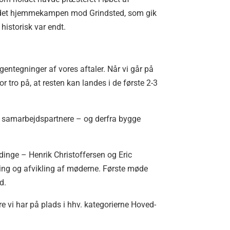
r det hjemmekampen mod Grindsted, som gik
historisk var endt.
entegninger af vores aftaler. Når vi går på
r tro på, at resten kan landes i de første 2-3
0 samarbejdspartnere – og derfra bygge
ndinge – Henrik Christoffersen og Eric
ing og afvikling af møderne. Første møde
d.
 vi har på plads i hhv. kategorierne Hoved-