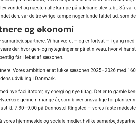
blev vundet og næsten alle kampe på udebane blev tabt. Så va
vundet den, var de tre øvrige kampe nogenlunde faldet ud, som de 
rtnere og økonomi
e samarbejdspartnere. Vi har været – og er fortsat – i gang med g
ære der, hvor gen- og nytegninger er på et niveau, hvor vi har sto
bentlig får i løbet af sæsonen.
artnere. Vores ambition er at lukke sæsonen 2025–2026 med 16
ldens udvikling i Danmark.
med nye facilitatorer, ny energi og nye tiltag. Det er to gamle ke
etværkere gennem mange år, som bliver ansvarlige for planlægn
ugust kl. 7.30–9.00 på Danhostel Ringsted – vores faste mødeste
å vores hjemmeside og sociale medier, hvilke samarbejdspartnere