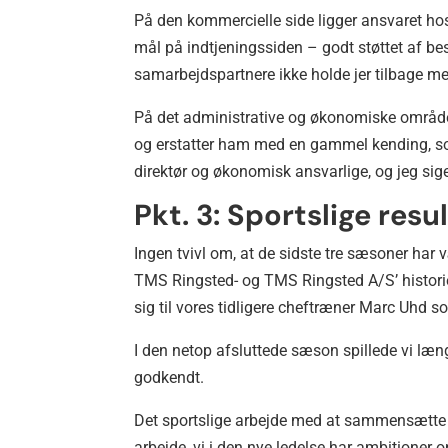
På den kommercielle side ligger ansvaret h
mål på indtjeningssiden – godt støttet af b
samarbejdspartnere ikke holde jer tilbage m
På det administrative og økonomiske område 
og erstatter ham med en gammel kending, som 
direktør og økonomisk ansvarlige, og jeg sige
Pkt. 3: Sportslige resu
Ingen tvivl om, at de sidste tre sæsoner har 
TMS Ringsted- og TMS Ringsted A/S’ historie 
sig til vores tidligere cheftræner Marc Uhd so
I den netop afsluttede sæson spillede vi læ
godkendt.
Det sportslige arbejde med at sammensætte
arbejde, vi i den nye ledelse har ambitioner 