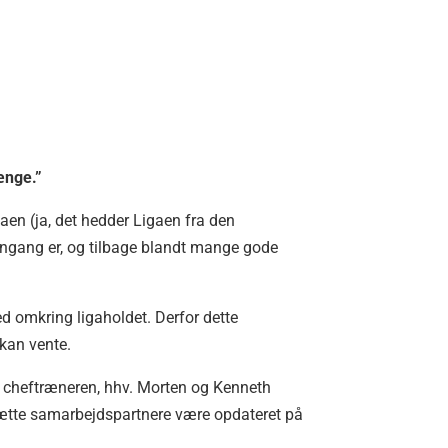
ænge.”
aen (ja, det hedder Ligaen fra den
 engang er, og tilbage blandt mange gode
ed omkring ligaholdet. Derfor dette
 kan vente.
g cheftræneren, hhv. Morten og Kenneth
 tætte samarbejdspartnere være opdateret på