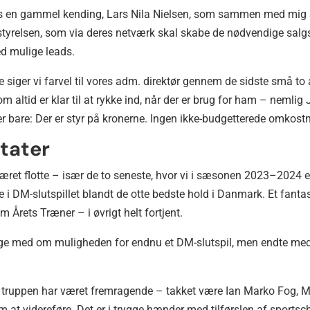
os en gammel kending, Lars Nila Nielsen, som sammen med mig sk
estyrelsen, som via deres netværk skal skabe de nødvendige sal
ed mulige leads.
siger vi farvel til vores adm. direktør gennem de sidste små t
altid er klar til at rykke ind, når der er brug for ham – nemlig
r bare: Der er styr på kronerne. Ingen ikke-budgetterede omkostn
ltater
været flotte – især de to seneste, hvor vi i sæsonen 2023–2024 e
i DM-slutspillet blandt de otte bedste hold i Danmark. Et fantast
m Årets Træner – i øvrigt helt fortjent.
nge med om muligheden for endnu et DM-slutspil, men endte med 
 truppen har været fremragende – takket være Ian Marko Fog, 
om at videreføre. Det er i trygge hænder med tilførslen af sport