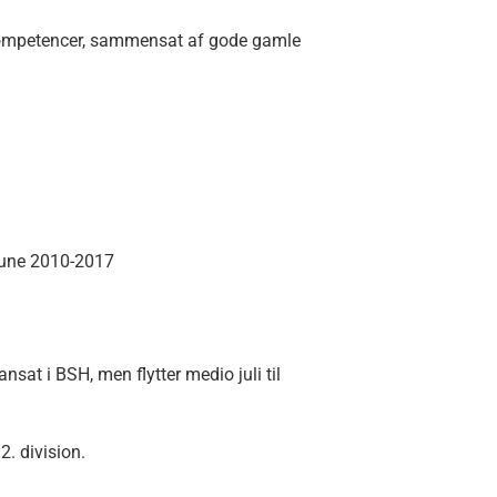
e kompetencer, sammensat af gode gamle
mune 2010-2017
sat i BSH, men flytter medio juli til
2. division.