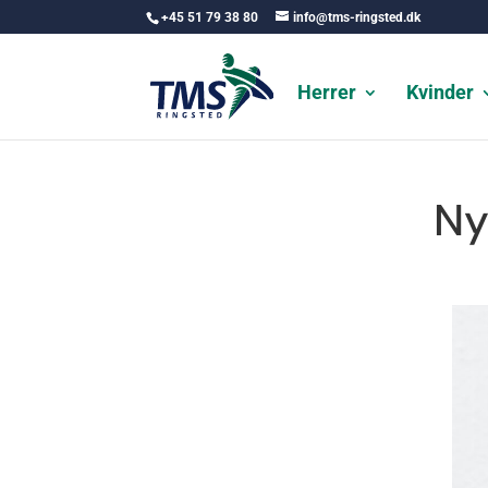
+45 51 79 38 80
info@tms-ringsted.dk
Herrer
Kvinder
Ny