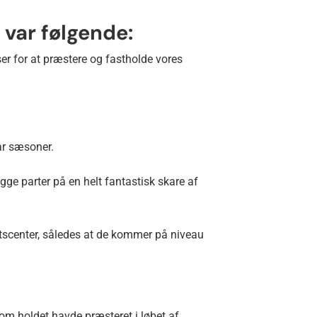
 var følgende:
er for at præstere og fastholde vores
ar sæsoner.
ge parter på en helt fantastisk skare af
tscenter, således at de kommer på niveau
 som holdet havde præsteret i løbet af