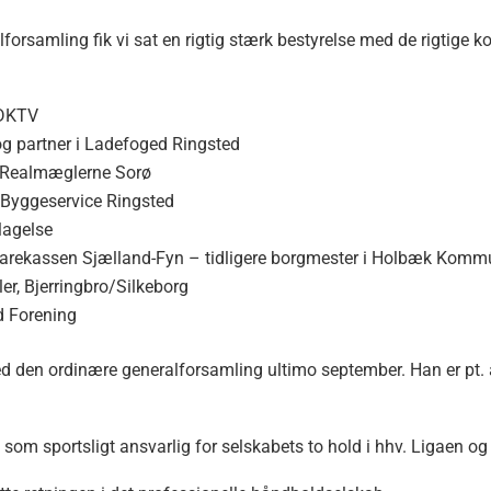
lforsamling fik vi sat en rigtig stærk bestyrelse med de rigtig
:
 DKTV
 partner i Ladefoged Ringsted
 Realmæglerne Sorø
d Byggeservice Ringsted
lagelse
Sparekassen Sjælland-Fyn – tidligere borgmester i Holbæk Kom
er, Bjerringbro/Silkeborg
d Forening
d den ordinære generalforsamling ultimo september. Han er pt. an
li som sportsligt ansvarlig for selskabets to hold i hhv. Ligaen og 