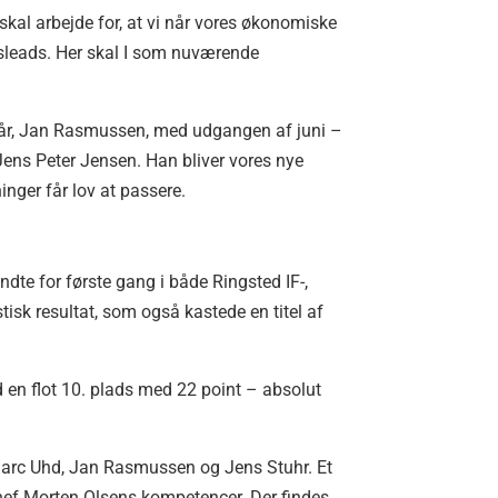
al arbejde for, at vi når vores økonomiske
gsleads. Her skal I som nuværende
o år, Jan Rasmussen, med udgangen af juni –
 Jens Peter Jensen. Han bliver vores nye
inger får lov at passere.
ndte for første gang i både Ringsted IF-,
isk resultat, som også kastede en titel af
en flot 10. plads med 22 point – absolut
Marc Uhd, Jan Rasmussen og Jens Stuhr. Et
schef Morten Olsens kompetencer. Der findes