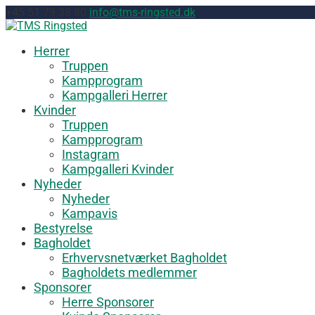
+45 51 79 38 80
info@tms-ringsted.dk
Herrer
Truppen
Kampprogram
Kampgalleri Herrer
Kvinder
Truppen
Kampprogram
Instagram
Kampgalleri Kvinder
Nyheder
Nyheder
Kampavis
Bestyrelse
Bagholdet
Erhvervsnetværket Bagholdet
Bagholdets medlemmer
Sponsorer
Herre Sponsorer