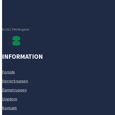
© 2021 TMS Ringsted.
Følg
Følg
INFORMATION
Forside
Herrertruppen
Dametruppen
Ungdom
Kontakt