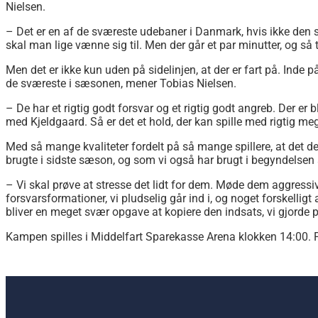
Nielsen.
– Det er en af de sværeste udebaner i Danmark, hvis ikke den 
skal man lige vænne sig til. Men der går et par minutter, og s
Men det er ikke kun uden på sidelinjen, at der er fart på. Inde 
de sværeste i sæsonen, mener Tobias Nielsen.
– De har et rigtig godt forsvar og et rigtig godt angreb. Der e
med Kjeldgaard. Så er det et hold, der kan spille med rigtig meg
Med så mange kvaliteter fordelt på så mange spillere, at det 
brugte i sidste sæson, og som vi også har brugt i begyndelsen 
– Vi skal prøve at stresse det lidt for dem. Møde dem aggressivt 
forsvarsformationer, vi pludselig går ind i, og noget forskellig
bliver en meget svær opgave at kopiere den indsats, vi gjorde
Kampen spilles i Middelfart Sparekasse Arena klokken 14:00.