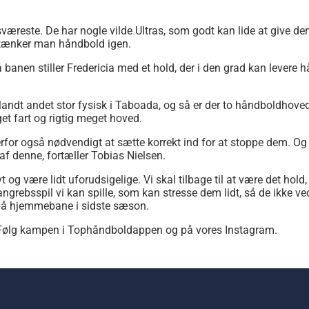
sværeste. De har nogle vilde Ultras, som godt kan lide at give 
å tænker man håndbold igen.
på banen stiller Fredericia med et hold, der i den grad kan lever
r blandt andet stor fysisk i Taboada, og så er der to håndboldhov
et fart og rigtig meget hoved.
derfor også nødvendigt at sætte korrekt ind for at stoppe dem. 
af denne, fortæller Tobias Nielsen.
og være lidt uforudsigelige. Vi skal tilbage til at være det hold,
t angrebsspil vi kan spille, som kan stresse dem lidt, så de ikke
 på hjemmebane i sidste sæson.
 Følg kampen i Tophåndboldappen og på vores Instagram.