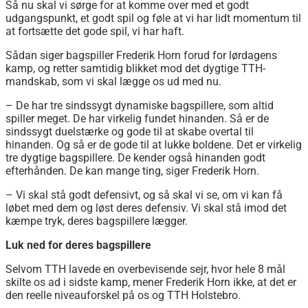
Så nu skal vi sørge for at komme over med et godt
udgangspunkt, et godt spil og føle at vi har lidt momentum til
at fortsætte det gode spil, vi har haft.
Sådan siger bagspiller Frederik Horn forud for lørdagens
kamp, og retter samtidig blikket mod det dygtige TTH-
mandskab, som vi skal lægge os ud med nu.
– De har tre sindssygt dynamiske bagspillere, som altid
spiller meget. De har virkelig fundet hinanden. Så er de
sindssygt duelstærke og gode til at skabe overtal til
hinanden. Og så er de gode til at lukke boldene. Det er virkelig
tre dygtige bagspillere. De kender også hinanden godt
efterhånden. De kan mange ting, siger Frederik Horn.
– Vi skal stå godt defensivt, og så skal vi se, om vi kan få
løbet med dem og løst deres defensiv. Vi skal stå imod det
kæmpe tryk, deres bagspillere lægger.
Luk ned for deres bagspillere
Selvom TTH lavede en overbevisende sejr, hvor hele 8 mål
skilte os ad i sidste kamp, mener Frederik Horn ikke, at det er
den reelle niveauforskel på os og TTH Holstebro.