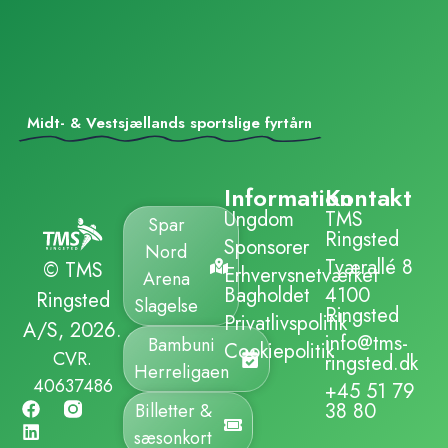
Midt- & Vestsjællands sportslige fyrtårn
Information
Kontakt
Ungdom
TMS
Spar
Ringsted
Sponsorer
Nord
Tværallé 8
© TMS
Erhvervsnetværket
Arena
Bagholdet
4100
Ringsted
Slagelse
Ringsted
Privatlivspolitik
A/S, 2026.
info@tms-
Bambuni
Cookiepolitik
CVR.
ringsted.dk
Herreligaen
40637486
+45 51 79
38 80
Billetter &
sæsonkort