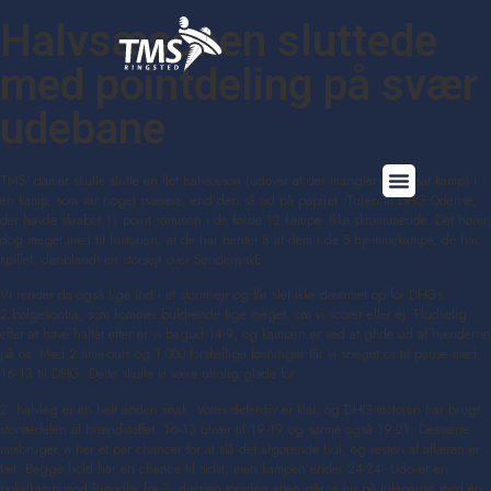
Halvsæsonen sluttede
med pointdeling på svær
udebane
TMS’ damer skulle slutte en flot halvsæson (udover at der mangler en udsat kamp) i
en kamp, som var noget sværere, end den så ud på papiret. Turen til DHG Odense,
der havde skrabet 11 point sammen i de første 12 kampe. Ikke skræmmende. Det hører
dog meget med til historien, at de har hentet 8 af dem i de 5 hjemmekampe, de har
spillet, deriblandt en storsejr over SønderjyskE.
Vi render da også lige ind i et stormvejr og får slet ikke dæmmet op for DHGs
2.bølgekontra, som kommer buldrende lige meget, om vi scorer eller ej. Pludselig
efter at have haltet efter er vi bagud 14-9, og kampen er ved at glide ud af hænderne
på os. Med 2 time-outs og 1.000 forskellige løsninger får vi sneget os til pause med
16-13 til DHG. Dette skulle vi være utrolig glade for.
2. halvleg er en helt anden snak. Vores defensiv er klar, og DHG-motoren har brugt
størstedelen af brændstoffet. 16-13 bliver til 19-19 og sørme også 19-21. Desværre
misbruger vi her et par chancer for at slå det afgørende hul, og resten af affæren er
tæt. Begge hold har en chance til sidst, men kampen ender 24-24. Udover en
pokalkamp mod Brøndby fra 3. division torsdag aften går vi nu på julepause med en