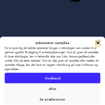
Administrer samtykke
Tidligere
1 målssejr over Lyngby HK! Nu går turen til Odense
For at give dig de bedste oplevelser bruger vi teknologier som cookies til at
Næste
Frederik Andersson forlænger med to år
gemme og/eller få adgang til enhedsoplysninger. Hvis du giver dit samtykke
til disse teknologier, kan vi behandle data som f.eks. browsingadfærd eller
unikke ID'er på dette websted. Hvis du ikke giver dit samtykke eller trækker dit
samtykke tilbage, kan det have en negativ indvirkning på visse funktioner og
egenskaber.
Godkend
Afvis
Se præferencer