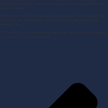
rigtig god smag i munden. Status er en 5. plads, hvor vi er en kamp efter to af de
andre hold i toppen.
Målscorerer for TMS: Amanda Dahl og Caroline Rasmussen 5 hver, Siw Aabech og
Sofie Lang 4 hver, Trine Mortensen og Liza Olsen 2 hver, Sofie Holst og Louise
Wendelbo 1 hver.
2017 starter lørdag d, 7. januar ude mod Aalborg HK, og årets første hjemmekamp er
d. 14. januar kl. 14.00 mod Horsens HK.