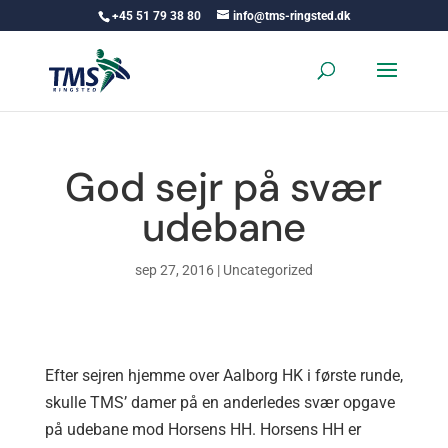
+45 51 79 38 80
info@tms-ringsted.dk
God sejr på svær
udebane
sep 27, 2016
|
Uncategorized
Efter sejren hjemme over Aalborg HK i første runde,
skulle TMS’ damer på en anderledes svær opgave
på udebane mod Horsens HH. Horsens HH er