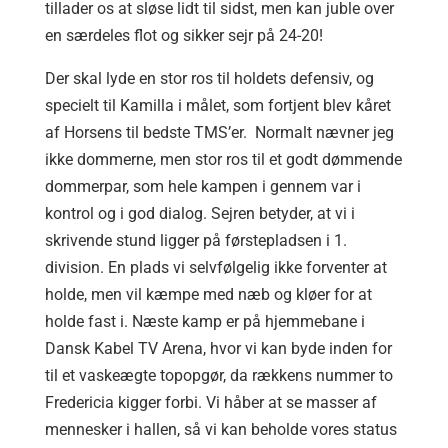
tillader os at sløse lidt til sidst, men kan juble over
en særdeles flot og sikker sejr på 24-20!
Der skal lyde en stor ros til holdets defensiv, og
specielt til Kamilla i målet, som fortjent blev kåret
af Horsens til bedste TMS’er. Normalt nævner jeg
ikke dommerne, men stor ros til et godt dømmende
dommerpar, som hele kampen i gennem var i
kontrol og i god dialog. Sejren betyder, at vi i
skrivende stund ligger på førstepladsen i 1.
division. En plads vi selvfølgelig ikke forventer at
holde, men vil kæmpe med næb og kløer for at
holde fast i. Næste kamp er på hjemmebane i
Dansk Kabel TV Arena, hvor vi kan byde inden for
til et vaskeægte topopgør, da rækkens nummer to
Fredericia kigger forbi. Vi håber at se masser af
mennesker i hallen, så vi kan beholde vores status