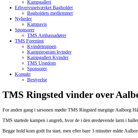
Kampgalleri
Erhvervsnetværket Bagholdet
Bagholdets medlemmer
Nyheder
Kampavis
Sponsorer
TMS Ambassadører
TMS Forening
Kvindetruppen
Kampprogram kvinder
Kampgalleri Kvinder
TMS Ungdom
Sponsorer
Kontakt
Bestyrelse
TMS Ringsted vinder over Aal
For anden gang i sæsonen mødte TMS Ringsted mægtige Aalborg Håndb
TMS startede kampen i angreb, hvor de i den øredøvende larm i hallen s
Begge hold kom godt fra start, men efter bare 3 minutter måtte Aalbo