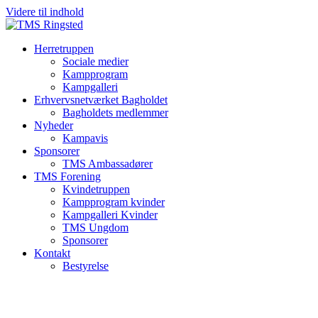
Videre til indhold
Herretruppen
Sociale medier
Kampprogram
Kampgalleri
Erhvervsnetværket Bagholdet
Bagholdets medlemmer
Nyheder
Kampavis
Sponsorer
TMS Ambassadører
TMS Forening
Kvindetruppen
Kampprogram kvinder
Kampgalleri Kvinder
TMS Ungdom
Sponsorer
Kontakt
Bestyrelse