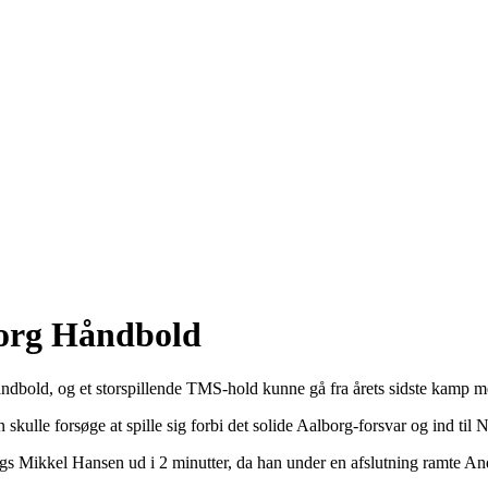
borg Håndbold
old, og et storspillende TMS-hold kunne gå fra årets sidste kamp me
kulle forsøge at spille sig forbi det solide Aalborg-forsvar og ind til 
rgs Mikkel Hansen ud i 2 minutter, da han under en afslutning ramte A