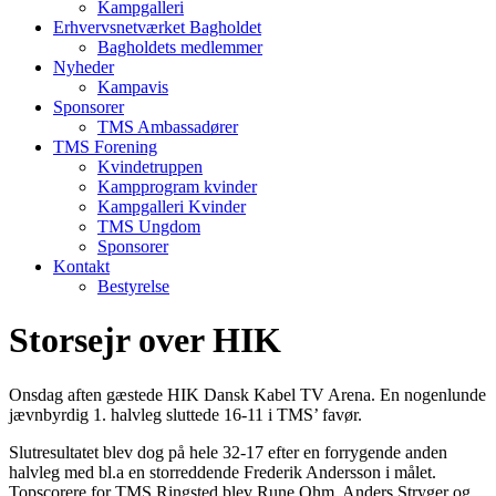
Kampgalleri
Erhvervsnetværket Bagholdet
Bagholdets medlemmer
Nyheder
Kampavis
Sponsorer
TMS Ambassadører
TMS Forening
Kvindetruppen
Kampprogram kvinder
Kampgalleri Kvinder
TMS Ungdom
Sponsorer
Kontakt
Bestyrelse
Storsejr over HIK
Onsdag aften gæstede HIK Dansk Kabel TV Arena. En nogenlunde
jævnbyrdig 1. halvleg sluttede 16-11 i TMS’ favør.
Slutresultatet blev dog på hele 32-17 efter en forrygende anden
halvleg med bl.a en storreddende Frederik Andersson i målet.
Topscorere for TMS Ringsted blev Rune Ohm, Anders Stryger og