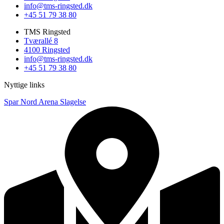
info@tms-ringsted.dk
+45 51 79 38 80
TMS Ringsted
Tværallé 8
4100 Ringsted
info@tms-ringsted.dk
+45 51 79 38 80
Nyttige links
Spar Nord Arena Slagelse