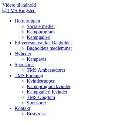
Videre til indhold
Herretruppen
Sociale medier
Kampprogram
Kampgalleri
Erhvervsnetværket Bagholdet
Bagholdets medlemmer
Nyheder
Kampavis
Sponsorer
TMS Ambassadører
TMS Forening
Kvindetruppen
Kampprogram kvinder
Kampgalleri Kvinder
TMS Ungdom
Sponsorer
Kontakt
Bestyrelse