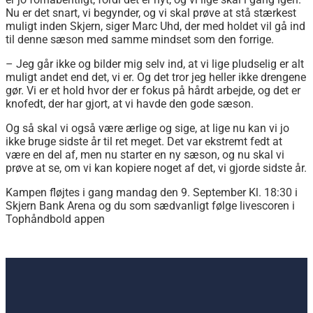
Nu er det snart, vi begynder, og vi skal prøve at stå stærkest
muligt inden Skjern, siger Marc Uhd, der med holdet vil gå ind
til denne sæson med samme mindset som den forrige.
– Jeg går ikke og bilder mig selv ind, at vi lige pludselig er alt
muligt andet end det, vi er. Og det tror jeg heller ikke drengene
gør. Vi er et hold hvor der er fokus på hårdt arbejde, og det er
knofedt, der har gjort, at vi havde den gode sæson.
Og så skal vi også være ærlige og sige, at lige nu kan vi jo
ikke bruge sidste år til ret meget. Det var ekstremt fedt at
være en del af, men nu starter en ny sæson, og nu skal vi
prøve at se, om vi kan kopiere noget af det, vi gjorde sidste år.
Kampen fløjtes i gang mandag den 9. September Kl. 18:30 i
Skjern Bank Arena og du som sædvanligt følge livescoren i
Tophåndbold appen