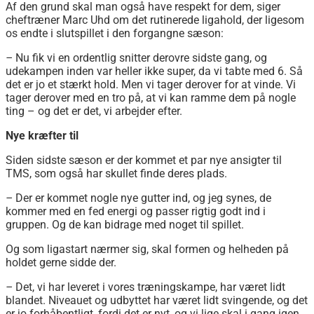
Af den grund skal man også have respekt for dem, siger
cheftræner Marc Uhd om det rutinerede ligahold, der ligesom
os endte i slutspillet i den forgangne sæson:
–
Nu fik vi en ordentlig snitter derovre sidste gang, og
udekampen inden var heller ikke super, da vi tabte med 6. Så
det er jo et stærkt hold. Men vi tager derover for at vinde. Vi
tager derover med en tro på, at vi kan ramme dem på nogle
ting – og det er det, vi arbejder efter.
Nye kræfter til
Siden sidste sæson er der kommet et par nye ansigter til
TMS, som også har skullet finde deres plads.
–
Der er kommet nogle nye gutter ind, og jeg synes, de
kommer med en fed energi og passer rigtig godt ind i
gruppen. Og de kan bidrage med noget til spillet.
Og som ligastart nærmer sig, skal formen og helheden på
holdet gerne sidde der.
–
Det, vi har leveret i vores træningskampe, har været lidt
blandet. Niveauet og udbyttet har været lidt svingende, og det
er jo forhåbentligt, fordi det er nyt, og vi lige skal i gang igen.