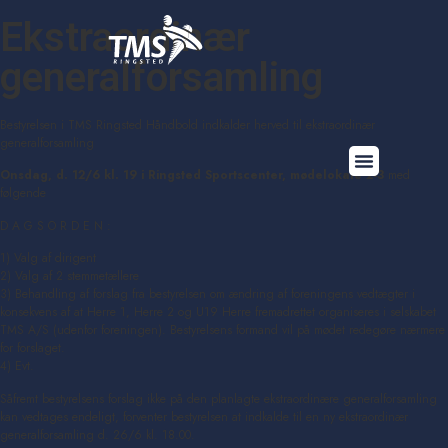
Ekstraordinær
generalforsamling
Bestyrelsen i TMS Ringsted Håndbold indkalder herved til ekstraordinær
generalforsamling
Onsdag, d. 12/6 kl. 19 i Ringsted Sportscenter, mødelokale 2-3
med
følgende
D A G S O R D E N :
1) Valg af dirigent
2) Valg af 2 stemmetællere
3) Behandling af forslag fra bestyrelsen om ændring af foreningens vedtægter i
konsekvens af at Herre 1, Herre 2 og U19 Herre fremadrettet organiseres i selskabet
TMS A/S (udenfor foreningen). Bestyrelsens formand vil på mødet redegøre nærmere
for forslaget.
4) Evt.
Såfremt bestyrelsens forslag ikke på den planlagte ekstraordinære generalforsamling
kan vedtages endeligt, forventer bestyrelsen at indkalde til en ny ekstraordinær
generalforsamling d. 26/6 kl. 18.00.