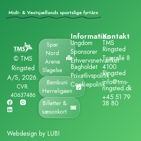
Midt- & Vestsjællands sportslige fyrtårn
Information
Kontakt
Ungdom
TMS
Spar
Ringsted
Sponsorer
Nord
Tværallé 8
© TMS
Erhvervsnetværket
Arena
Bagholdet
4100
Ringsted
Slagelse
Ringsted
Privatlivspolitik
A/S, 2026.
info@tms-
Bambuni
Cookiepolitik
CVR.
ringsted.dk
Herreligaen
40637486
+45 51 79
38 80
Billetter &
sæsonkort
Webdesign by LUBI