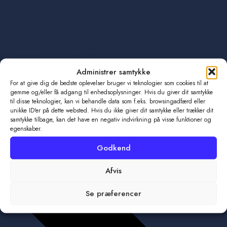
Tidligere
Magaard på U21-landsholdet
Næste
TMS Ringsted forsætter udviklingen
Administrer samtykke
For at give dig de bedste oplevelser bruger vi teknologier som cookies til at
gemme og/eller få adgang til enhedsoplysninger. Hvis du giver dit samtykke
til disse teknologier, kan vi behandle data som f.eks. browsingadfærd eller
unikke ID'er på dette websted. Hvis du ikke giver dit samtykke eller trækker dit
samtykke tilbage, kan det have en negativ indvirkning på visse funktioner og
egenskaber.
Godkend
Afvis
Se præferencer